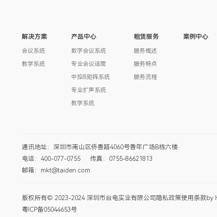
解决方案
产品中心
租赁服务
案例中心
会议系统
数字会议系统
服务概述
教学系统
专业会议话筒
服务特点
中控&矩阵系统
服务流程
专业扩声系统
教学系统
通讯地址：深圳市南山区侨香路4060号香年广场B栋六楼
电话：400-077-0755
传真：0755-86621813
邮箱：mkt@taiden.com
版权所有© 2023-2024 深圳市台电实业有限公司
隐私政策
使用条款
by 
粤ICP备05044653号