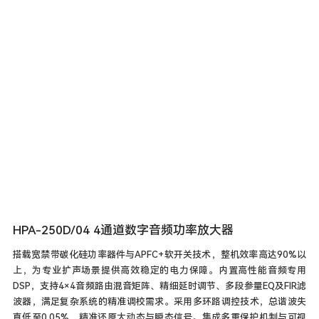
HPA-250D/04 4通道数字音频功率放大器
搭载宽禁带碳化硅功率器件与APFC+软开关技术，整机效率高达90%以
上，为专业扩声场景提供高效稳定的电力保障。内置高性能音频专用
DSP，支持4×4音频路由混音矩阵、精细延时调节、多段参量EQ及FIR滤
波器，满足复杂系统的精准调校需求。采用多环路调控技术，总谐波失
真低至0.05%，精准还原大动态与瞬态信号。集成多重保护机制与可视