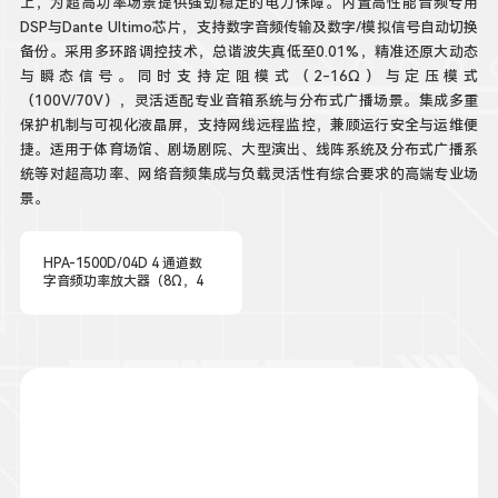
上，为超高功率场景提供强劲稳定的电力保障。内置高性能音频专用
DSP与Dante Ultimo芯片，支持数字音频传输及数字/模拟信号自动切换
备份。采用多环路调控技术，总谐波失真低至0.01%，精准还原大动态
与瞬态信号。同时支持定阻模式（2-16Ω）与定压模式
（100V/70V），灵活适配专业音箱系统与分布式广播场景。集成多重
保护机制与可视化液晶屏，支持网线远程监控，兼顾运行安全与运维便
捷。适用于体育场馆、剧场剧院、大型演出、线阵系统及分布式广播系
统等对超高功率、网络音频集成与负载灵活性有综合要求的高端专业场
景。
HPA-1500D/04D 4 通道数
字音频功率放大器（8Ω，4
x1500W，内置 DSP 音频处
理，支持定压、定阻输出模
式，支持 Dante 数字音频/
模拟音频可自动切换，互为
备份）