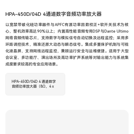
HPA-450D/04D 4通道数字音频功率放大器
以宽禁带碳化硅功率器件与APFC有源功率因数校正+软开关技术为核
心，整机效率高达90%以上；内置高性能音频专用DSP与Dante Ultimo
网络音频传输芯片，支持数字与模拟信号自动切换及远程监控；采用多
环路调控技术，精准还原大动态与瞬态信号。集成多重保护机制与可视
化液晶屏，支持网线远程监控，兼顾运行安全与运维便捷。适用于大型
会议室、多功能厅、演出场所及高功率扩声系统等对输出能力与系统集
成度要求较高的专业应用场景。
HPA-450D/04D 4 通道数字
音频功率放大器（8Ω，4 x
450W，内置 DSP 音频处
理，支持 Dante 数字音频/
模拟音频可自动切换，互为
备份）