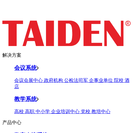
公
检
法
解决方案
司
会议系统
军
会议会展中心
政府机构
公检法司军
企事业单位
院校
酒
店
教学系统
高校
高职
中小学
企业培训中心
党校
教培中心
产品中心