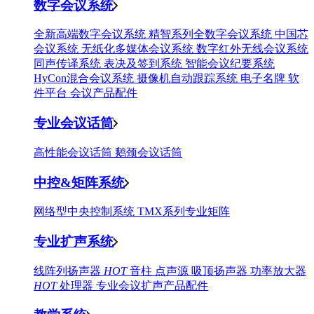
数字会议系统
全新高端数字会议系统
精智系列全数字会议系统
中国芯
会议系统
无纸化多媒体会议系统
数字红外无线会议系统
同声传译系统
表决及签到系统
智能会议纪要系统
HyCon混合会议系统
摄像机自动跟踪系统
电子名牌
软
件平台
会议产品配件
专业会议话筒
高性能会议话筒
鹅颈会议话筒
中控&矩阵系统
网络型中央控制系统
TMX系列专业矩阵
专业扩声系统
线阵列扬声器
HOT
音柱
点声源
吸顶扬声器
功率放大器
HOT
处理器
专业会议扩声产品配件