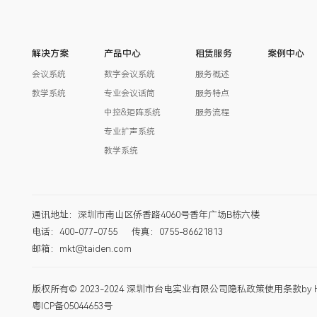
解决方案
产品中心
租赁服务
案例中心
会议系统
数字会议系统
服务概述
教学系统
专业会议话筒
服务特点
中控&矩阵系统
服务流程
专业扩声系统
教学系统
通讯地址：深圳市南山区侨香路4060号香年广场B栋六楼
电话：400-077-0755
传真：0755-86621813
邮箱：mkt@taiden.com
版权所有© 2023-2024 深圳市台电实业有限公司
隐私政策
使用条款
by 
粤ICP备05044653号