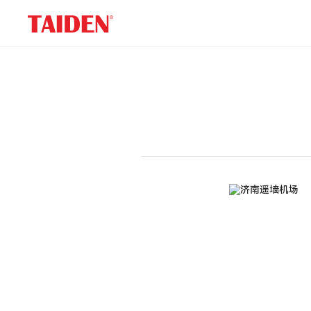
企
事
业
单
位