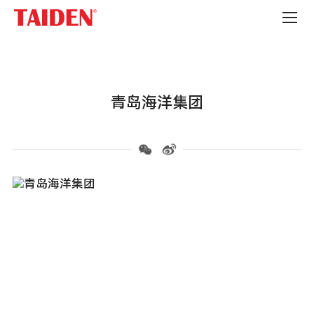
企
事
业
单
位
青岛海洋集团