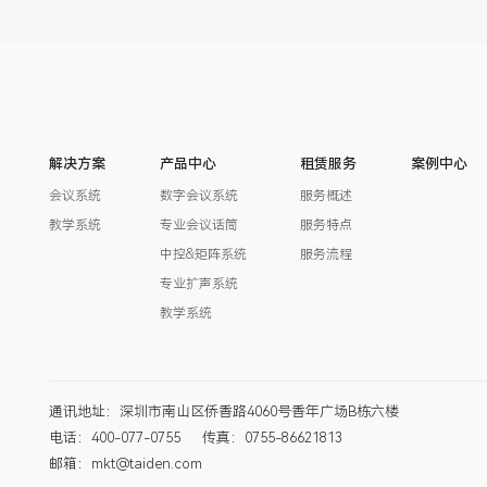
解决方案
产品中心
租赁服务
案例中心
会议系统
数字会议系统
服务概述
教学系统
专业会议话筒
服务特点
中控&矩阵系统
服务流程
专业扩声系统
教学系统
通讯地址：深圳市南山区侨香路4060号香年广场B栋六楼
电话：400-077-0755
传真：0755-86621813
邮箱：mkt@taiden.com