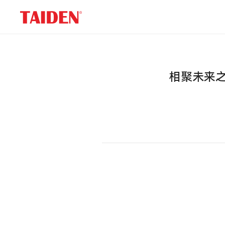
展
会
信
息
相聚未来之城