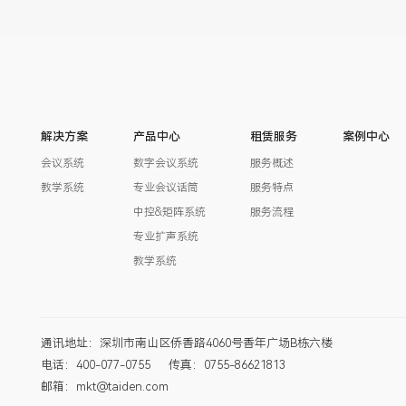
解决方案
产品中心
租赁服务
案例中心
会议系统
数字会议系统
服务概述
教学系统
专业会议话筒
服务特点
中控&矩阵系统
服务流程
专业扩声系统
教学系统
通讯地址：深圳市南山区侨香路4060号香年广场B栋六楼
电话：400-077-0755
传真：0755-86621813
邮箱：mkt@taiden.com