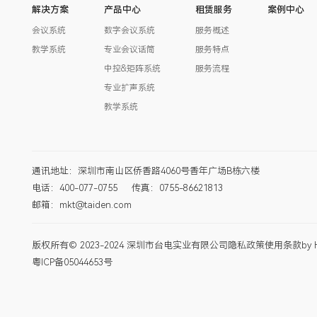
解决方案
产品中心
租赁服务
案例中心
会议系统
数字会议系统
服务概述
教学系统
专业会议话筒
服务特点
中控&矩阵系统
服务流程
专业扩声系统
教学系统
通讯地址：深圳市南山区侨香路4060号香年广场B栋六楼
电话：400-077-0755
传真：0755-86621813
邮箱：mkt@taiden.com
版权所有© 2023-2024 深圳市台电实业有限公司
隐私政策
使用条款
by 
粤ICP备05044653号