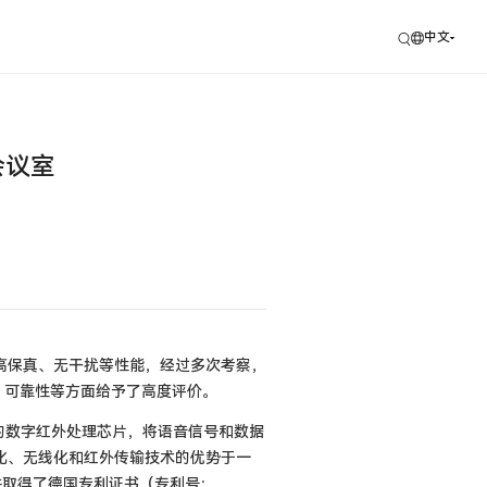
中文
会议室
高保真、无干扰等性能，经过多次考察，
的性能、可靠性等方面给予了高度评价。
发的数字红外处理芯片，将语音信号和数据
化、无线化和红外传输技术的优势于一
，并取得了德国专利证书（专利号：