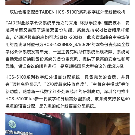
双边会晤室配备TAIDEN HCS-5100R系列数字红外无线接收机
TAIDEN全数字会议系统单元之间采用“环形手拉手”连接技术，安
装简单而又实现了连接双备份功能。系统支持48kHz音频采样频
率，64通道频率响应均可达30Hz~20kHz。此次青岛峰会主会场使
用的是该系列型号为HCS-4338NDS_S/50/2M的双备份麦克风全数
字化会议系统发言单元，一旦主麦克风所在系统出现故障，系统可
自动无缝切换到备份系统的备份麦克风，提供了极高的安全性和可
靠性，保证会议的顺利进行，是高规格国际大型会议的理想选择。
HCS-5100系列数字红外语言分配系统，具备完美的音质，并具
有“语种名称显示”、“270度超宽接收角度”、“主机合并模式”等创
新功能。随着新一代数字红外处理芯片的研制成功，深圳台电推出
HCS-5100Plus新一代数字红外语言分配系统，该系统支持多达40
通道的语言分配，是先进的红外线语言分配系统。