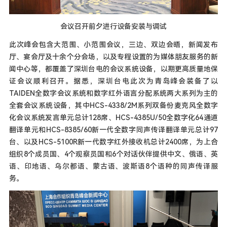
会议召开前夕进行设备安装与调试
此次峰会包含大范围、小范围会议，三边、双边会晤，新闻发布
厅、宴会厅及十余个分会场，以及专程设置的为媒体朋友服务的新
闻中心等，都覆盖了深圳台电的会议系统设备，以期更高质量地保
证会议顺利召开。据悉，深圳台电此次为青岛峰会装备了以
TAIDEN全数字会议系统和数字红外语言分配系统两大系列为主的
全套会议系统设备，其中HCS-4338/2M系列双备份麦克风全数字
化会议系统发言单元总计128席、HCS-4385U/50全数字化64通道
翻译单元和HCS-8385/60新一代全数字同声传译翻译单元总计97
台、以及HCS-5100R新一代数字红外接收机总计2400席，为上合
组织8个成员国、4个观察员国和6个对话伙伴提供中文、俄语、英
语、印地语、乌尔都语、蒙古语、波斯语8个语种的同声传译服
务。