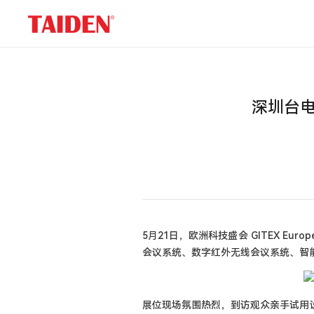
展
会
信
息
深圳台电亮
5月21日，欧洲科技盛会 GITEX E
会议系统、数字红外无线会议系统、智
展位现场氛围热烈，到访观众亲手试用