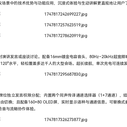
场景中的技术优势与功能应用，沉浸式体验与生动讲解更直观地让用户了解
讲发言或座谈讨论。配备16mm镀金电容音头，80Hz–20kHz超宽频响
直/120°水平，轻松覆盖多达千人的大型会场。超长续航，单次充电可连续
独立发言权限分配；内置两个同声传译通道选择器（1+7通道），结合HC
由切换；且配备160×80 OLED屏，实时显示语种与通道信息。可替换
拾音与流畅协作体验。