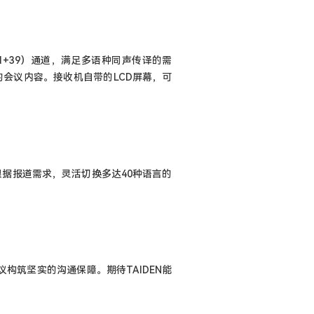
1+39
）通道，满足多语种同声传译的需
的会议内容。接收机自带的
LCD
屏幕，可
根据报道需求，灵活切换多达
40
种语言的
议构筑坚实的沟通保障。期待
TAIDEN
能