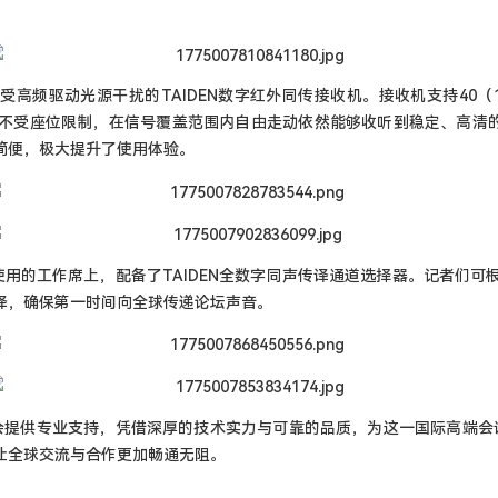
不受高频驱动光源干扰的
TAIDEN
数字红外同传接收机。接收机支持
40
（
表不受座位限制，在信号覆盖范围内自由走动依然能够收听到稳定、高清
简便，极大提升了使用体验。
使用的工作席上，配备了
TAIDEN
全数字同声传译通道选择器。记者们可
译，确保第一时间向全球传递论坛声音。
会提供专业支持，凭借深厚的技术实力与可靠的品质，为这一国际高端会
让全球交流与合作更加畅通无阻。