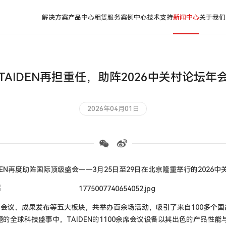
解决方案
产品中心
租赁服务
案例中心
技术支持
新闻中心
关于我们
TAIDEN再担重任，助阵2026中关村论坛年
2026年04月01日
EN
再度助阵国际顶级盛会——
3
月
25
日至
29
日在北京隆重举行的
2026
中
坛会议、成果发布等五大板块，共举办百余场活动，吸引了来自
100
多个国
题的全球科技盛事中，
TAIDEN
的
1100
余席会议设备以其出色的产品性能