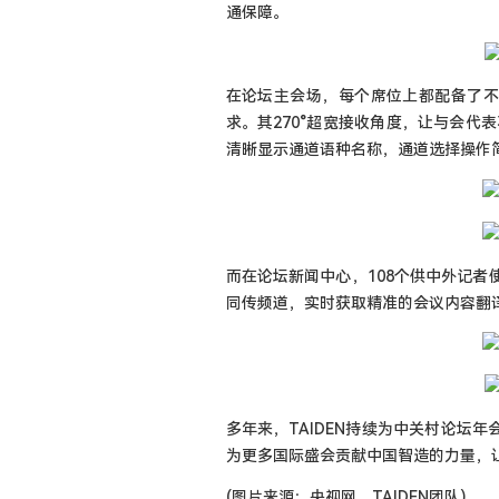
通保障。
在论坛主会场，每个席位上都配备了
求。其
270
°超宽接收角度，让与会代
清晰显示通道语种名称，通道选择操作
而在论坛新闻中心，
108
个供中外记者
同传频道，实时获取精准的会议内容翻
多年来，
TAIDEN
持续为中关村论坛年
为更多国际盛会贡献中国智造的力量，
(图片来源：央视网、TAIDEN团队)