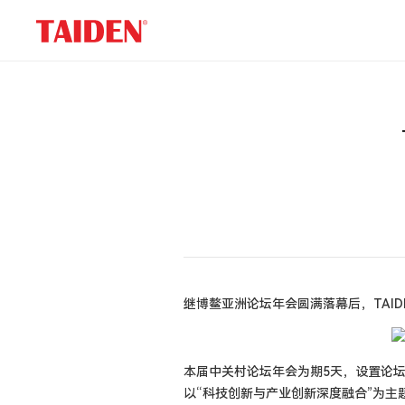
TAIDEN
再
担
重
任，
助
阵
2026
中
关
村
论
坛
年
会
继博鳌亚洲论坛年会圆满落幕后，
TAID
本届中关村论坛年会为期
5
天，设置论
以“科技创新与产业创新深度融合”为主