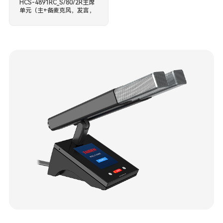
HCS-4891RC_S/80/2R主席
单元（主+备麦克风，发言，
4.3''触摸屏）