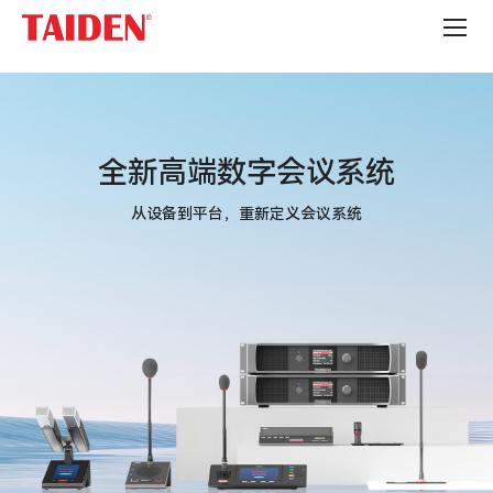
全
新
高
端
数
字
会
议
全新高端数字会议系统
系
统
从设备到平台，重新定义会议系统