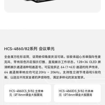
HCS-4860/82系列 会议单元
全金属方柱形话筒，话筒俯仰角度灵活可调。驻极体超心形单指向性麦
克风，带有双色开启指示灯圈，直观展示工作状态。128×36 OLED 屏
清晰展示通道语种和通道号。可实现多达 64 (1+63) 通道的同声传译，
64 通道频率响应均可达20Hz ~ 20kHz。支持独立调节增益和5段均
衡，以适应不同发言者的声音特性，满足多样化的发言需求。
HCS-4860CS_B/82 主席单
HCS-4860DS_B/82 代表单
元（Ø16mm镀金大振膜高
元（Ø16mm镀金大振膜高
性能驻极体电容式音头，64
性能驻极体电容式音头，64
通道选择器，OLED屏）
通道选择器，OLED屏）