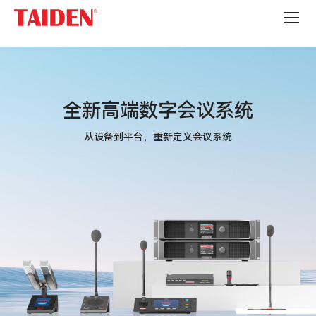
全
新
高
端
数
字
会
议
全新高端数字会议系统
系
统
从设备到平台，重新定义会议系统