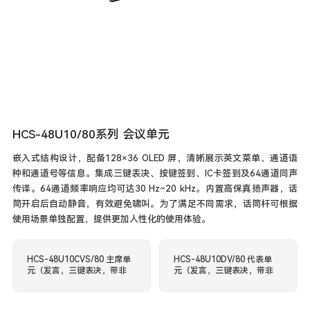
HCS-48U10/80系列 会议单元
嵌入式结构设计，配备128×36 OLED 屏，清晰展示英文菜单、通道语
种和通道号等信息。集成三键表决、按键签到、IC卡签到及64通道同声
传译。64通道频率响应均可达30 Hz~20 kHz。内置高保真扬声器，话
筒开启后自动静音，有效避免啸叫。为了满足不同需求，话筒杆可根据
使用场景单独配置，提供更加人性化的使用体验。
HCS-48U10CVS/80 主席单
HCS-48U10DV/80 代表单
元（发言，三键表决，带非
元（发言，三键表决，带非
接触式 IC卡卡槽，64 通道选
接触式 IC卡卡槽）
择器，OLED屏）