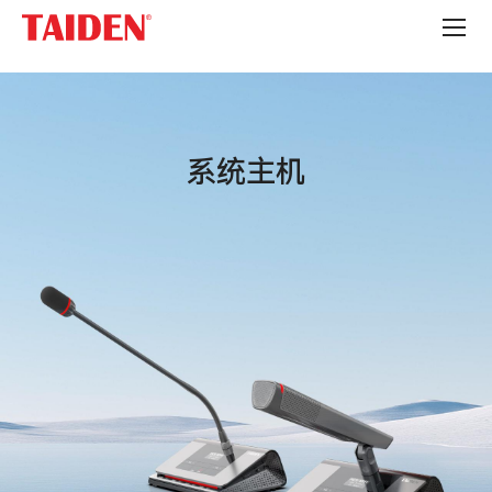
系
统
主
机
系统主机