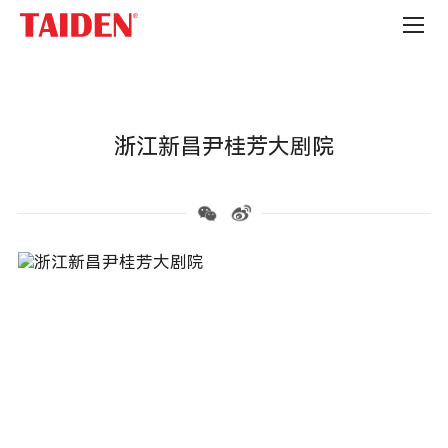
会
议
会
展
中
心
浙江新昌尹桂芳大剧院