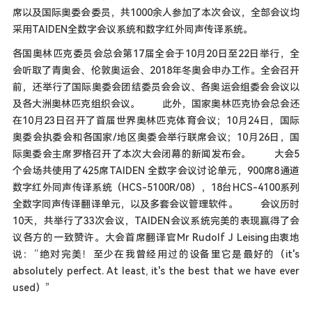
席以及国际奥委会委员，共1000余人参加了本次会议，全部会议均
采用TAIDEN全数字会议系统和数字红外同声传译系统。
各国奥林匹克委员会总会第17届全会于10月20日至22日举行，全
会听取了青奥会、伦敦奥运会、2018年冬奥会申办工作。全会召开
前，还举行了国际奥委会团结委员会会议、各奥运会组委会会议以
及各大洲奥林匹克组织会议。 此外，国家奥林匹克协会总会还
在10月23日召开了首届世界奥林匹克体育会议；10月24日，国际
奥委会执委会和各国家/地区奥委会举行联席会议；10月26日，国
际奥委会主席罗格召开了本次大会闭幕的新闻发布会。 大会5
个会场共使用了425席TAIDEN 全数字会议讨论单元，900席8通道
数字红外同声传译系统（HCS-5100R/08），18台HCS-4100系列
全数字同声传译翻译单元，以及多套会议管理软件。 会议历时
10天，共举行了33次会议，TAIDEN会议系统完美的表现赢得了会
议各方的一致赞许。大会首席翻译官Mr Rudolf J Leising由衷地
说：“绝对完美！至少在我曾经用过的设备里它是最好的（it's
absolutely perfect. At least, it's the best that we have ever
used）”