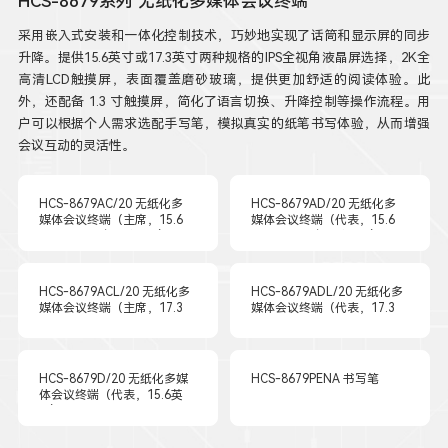
HCS-8679系列 无纸化多媒体会议终端
采用嵌入式安装和一体化控制技术，巧妙地实现了话筒和显示屏的同步
升降。提供15.6英寸或17.3英寸两种规格的IPS全视角液晶屏选择，2K全
高清LCD触摸屏，表面覆盖磨砂玻璃，提供更加舒适的阅读体验。此
外，还配备 1.3 寸触摸屏，简化了语言切换、升降控制等操作流程。用
户可以根据个人需求选配手写笔，模拟真实的纸笔书写体验，从而增强
会议互动的灵活性。
HCS-8679AC/20 无纸化多
HCS-8679AD/20 无纸化多
媒体会议终端（主席，15.6
媒体会议终端（代表，15.6
英寸，带升降式鹅颈麦)
英寸，带升降式鹅颈麦)
HCS-8679ACL/20 无纸化多
HCS-8679ADL/20 无纸化多
媒体会议终端（主席，17.3
媒体会议终端（代表，17.3
英寸，带升降式鹅颈麦)
英寸 ，带升降式鹅颈麦)
HCS-8679D/20 无纸化多媒
HCS-8679PENA 书写笔
体会议终端（代表，15.6英
寸)