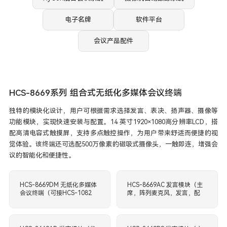
电子名牌
软件平台
会议产品配件
HCS-8669系列 组合式无纸化多媒体会议终端
独特的模块化设计，用户可根据需求选择发言、表决、扬声器、摄像等
功能模块，实现快速安装与配置。14 英寸1920×1080高分辨率LCD，搭
配高清电容式触摸屏，支持多点触控操作，为用户带来舒适而便捷的视
觉体验。该终端还可选配500万像素的磁吸式摄像头，一触即连，增强会
议的智能化和便捷性。
HCS-8669DM 无纸化多媒体
HCS-8669AC 发言模块（主
会议终端（可接HCS-1082
席，阵列麦克风，发言，配
系列E-ink 电子名牌，支持
HCS-8669DM使用）
PoE）