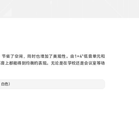
节省了空间，同时也增加了美观性。由1×4"低音单元和
和高音上都能得到均衡的表现。无论是在学校还是会议室等场
。
W，白色）