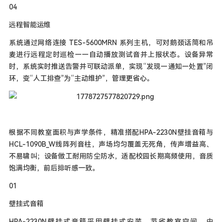
04
远程智能运维
系统通过网络连接 TES-5600MRN 系列主机，可对鹅颈话筒和吊
麦进行远程定时巡检——自动播放测试音并上报状态。设备异常
时，系统实时推送告警并可联动派单，实现“发现—通知—处置”闭
环，变“人工排查”为“主动维护”，管理更省心。
根据不同教室面积与声学条件，精准搭配HPA-2230N壁挂音箱与
HCL-1090B_W线阵列音柱，声场均匀覆盖无死角，传声增益高、
不易啸叫；设备做工耐用防尘防水，适配校园长期高频使用，音质
饱满均衡，前后排听感一致。
01
壁挂式音箱
HPA-2230N壁挂式音箱采用壁挂式安装，节省教室空间。由